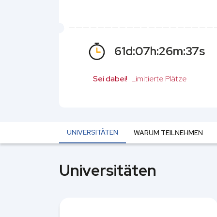
61
d:
07
h:
26
m:
36
s
Sei dabei!
Limitierte Plätze
UNIVERSITÄTEN
WARUM TEILNEHMEN
Universitäten