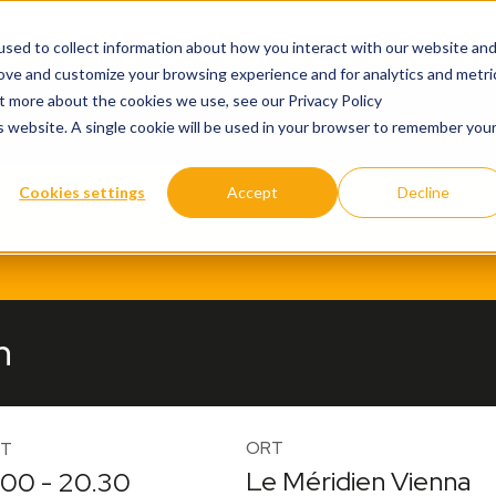
sed to collect information about how you interact with our website an
rove and customize your browsing experience and for analytics and metri
ut more about the cookies we use, see our Privacy Policy
is website. A single cookie will be used in your browser to remember you
Cookies settings
Accept
Decline
n
ORT
IT
Le Méridien Vienna
.00 - 20.30