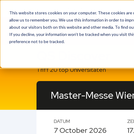
This website stores cookies on your computer. These cookies are u
allow us to remember you. We use this information in order to imp
about our visitors both on this website and other media. To find o
If you decline, your information won’t be tracked when you visit th
preference not to be tracked.
QS Discover
Triff 20 top Universitäten
Master-Messe Wie
DATUM
ZE
7 October 2026
17