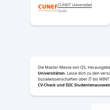
ool,
CUNEF Universidad
Spain
Die Master-Messe von QS, Herausgeber
Universitäten
. Lasse dich zu den ver
Sozialwissenschaften über IT bis MINT 
CV-Check und ISIC Studentenausweis,