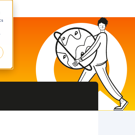
d
cs
r