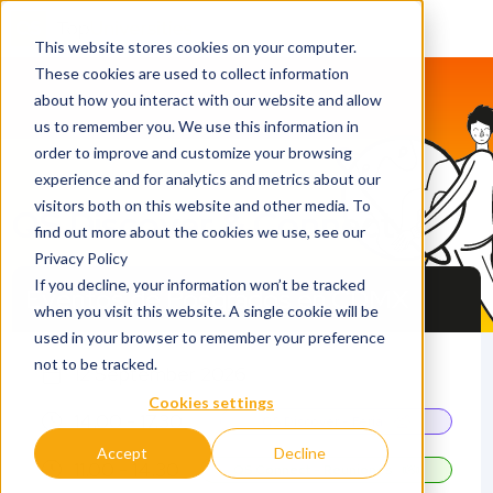
This website stores cookies on your computer.
These cookies are used to collect information
about how you interact with our website and allow
us to remember you. We use this information in
order to improve and customize your browsing
experience and for analytics and metrics about our
visitors both on this website and other media. To
QS Discover & Connect
find out more about the cookies we use, see our
Privacy Policy
If you decline, your information won’t be tracked
Eventos de Posgrados en CDMX
when you visit this website. A single cookie will be
used in your browser to remember your preference
not to be tracked.
12 September 2026
Cookies settings
14.00 - 17.30
QS Discover - Feria
Accept
Decline
11.00 - 14.30
QS Connect - Reuniones