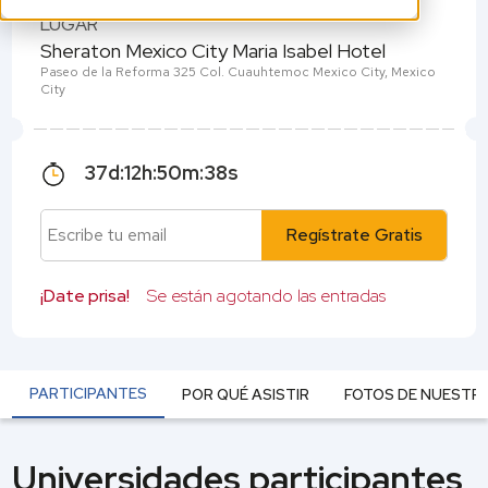
LUGAR
Sheraton Mexico City Maria Isabel Hotel
Paseo de la Reforma 325 Col. Cuauhtemoc Mexico City, Mexico
City
37
d:
12
h:
50
m:
38
s
Regístrate Gratis
¡Date prisa!
Se están agotando las entradas
PARTICIPANTES
POR QUÉ ASISTIR
FOTOS DE NUESTR
Universidades participantes