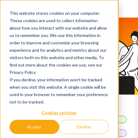
This website stores cookies on your computer.
These cookies are used to collect information
about how you interact with our website and allow
us to remember you. We use this information in
order to improve and customize your browsing
QS Discover & Connect
experience and for analytics and metrics about our
Network with fellow
visitors both on this website and other media. To
find out more about the cookies we use, see our
students and universities
Privacy Policy
If you decline, your information won’t be tracked
Master's Events in Seoul
when you visit this website. A single cookie will be
used in your browser to remember your preference
not to be tracked.
29 October 2026
Cookies settings
15.30 - 18.30
Personal Meetings
Accept
Decline
18.00 - 21.30
Networking Fair