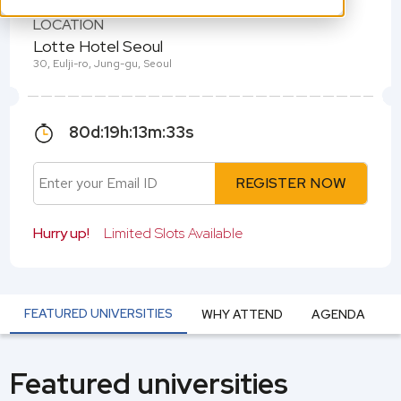
LOCATION
Lotte Hotel Seoul
30, Eulji-ro, Jung-gu, Seoul
80
d:
19
h:
13
m:
33
s
REGISTER NOW
Hurry up!
Limited Slots Available
FEATURED UNIVERSITIES
WHY ATTEND
AGENDA
Featured universities