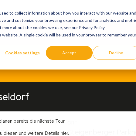
sed to collect information about how you interact with our website an
rove and customize your browsing experience and for analytics and metri
ut more about the cookies we use, see our Privacy Policy
is website. A single cookie will be used in your browser to remember you
Cookies settings
Accept
Decline
eldorf
planen bereits die nächste Tour!
ORT
IT
Steigenberger Parkh
.00 - 20.30
u diesen und weitere Details hier.