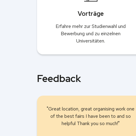
Vorträge
Erfahre mehr zur Studienwahl und
Bewerbung und zu einzelnen
Universitäten.
Feedback
"Great location, great organising work one
of the best fairs I have been to and so
helpful Thank you so much!"