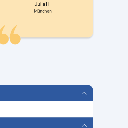
Julia H.
München