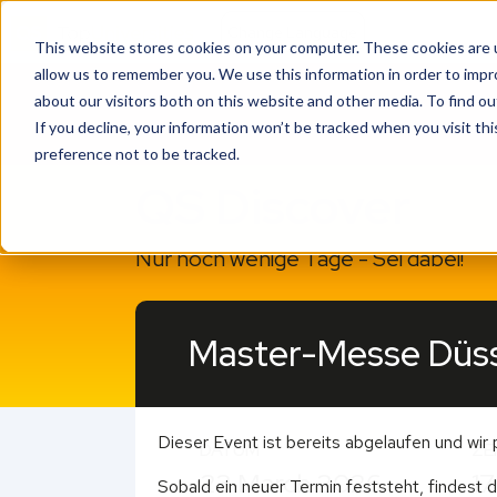
This website stores cookies on your computer. These cookies are u
allow us to remember you. We use this information in order to imp
about our visitors both on this website and other media. To find o
If you decline, your information won’t be tracked when you visit th
preference not to be tracked.
QS Discover
Nur noch wenige Tage - Sei dabei!
Master-Messe Düss
Dieser Event ist bereits abgelaufen und wir 
DATUM
ZE
23 March 2026
17
Sobald ein neuer Termin feststeht, findest d