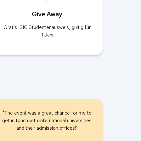
Give Away
Gratis ISIC Studentenausweis, gültig für
1 Jahr
"The event was a great chance for me to
get in touch with international universities
and their admission offices!"