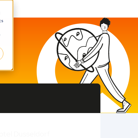
d
cs
r
otel Dusseldorf