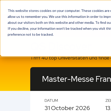
This website stores cookies on your computer. These cookies are u
allow us to remember you. We use this information in order to imp
about our visitors both on this website and other media. To find o
If you decline, your information won’t be tracked when you visit th
preference not to be tracked.
QS Discover
Triff 40 top Universitäten und find
Master-Messe Fran
DATUM
ZE
31 October 2026
13