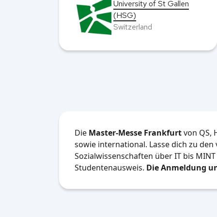
len
ESSEC Business School,
Paris
France
Die
Master-Messe Frankfurt
von QS, 
sowie international. Lasse dich zu de
Sozialwissenschaften über IT bis MINT
Studentenausweis.
Die Anmeldung un