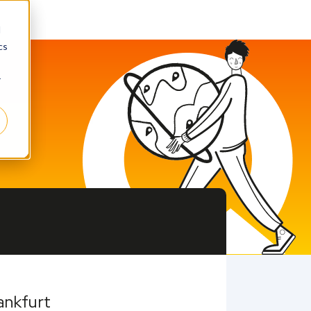
d
cs
r
ankfurt