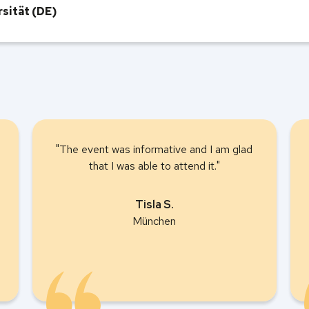
rsität (DE)
"The event was informative and I am glad
that I was able to attend it."
Tisla S.
München