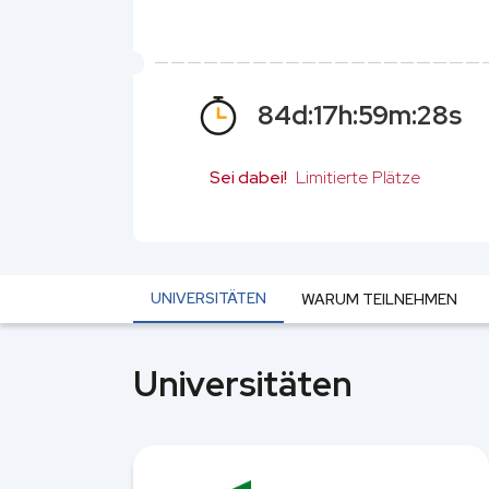
84
d:
17
h:
59
m:
27
s
Sei dabei!
Limitierte Plätze
UNIVERSITÄTEN
WARUM TEILNEHMEN
Universitäten