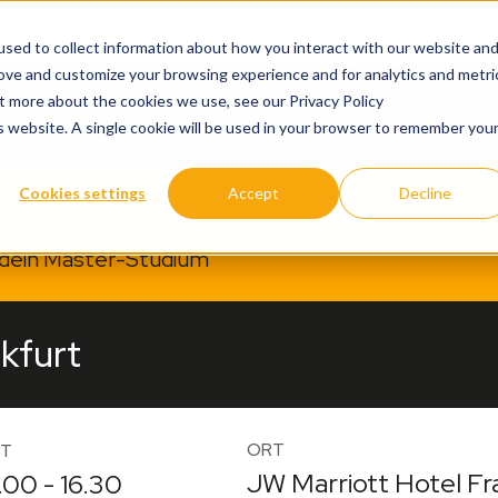
sed to collect information about how you interact with our website an
rove and customize your browsing experience and for analytics and metri
ut more about the cookies we use, see our Privacy Policy
is website. A single cookie will be used in your browser to remember you
Cookies settings
Accept
Decline
e dein Master-Studium
kfurt
ORT
IT
JW Marriott Hotel Fr
.00 - 16.30