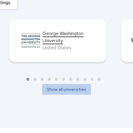
tings
NUS Business School
Singapore
Show all universities