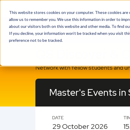
This website stores cookies on your computer. These cookies are u
allow us to remember you. We use this information in order to imp
about our visitors both on this website and other media. To find o
If you decline, your information won’t be tracked when you visit th
preference not to be tracked.
QS Discover & 
Network with fellow students and uni
Master's Events in
DATE
TI
29 October 2026
15