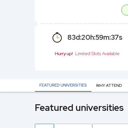
83
d:
20
h:
59
m:
37
s
Hurry up!
Limited Slots Available
FEATURED UNIVERSITIES
WHY ATTEND
Featured universities