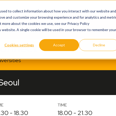
sed to collect information about how you interact with our website an
rove and customize your browsing experience and for analytics and metri
ut more about the cookies we use, see our Privacy Policy
is website. A single cookie will be used in your browser to remember you
Connect
Cookies settings
Accept
Decline
versities
 Seoul
ME
TIME
.30 - 18.30
18.00 - 21.30